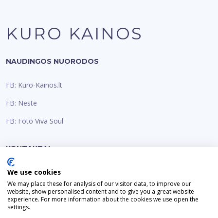
KURO KAINOS
NAUDINGOS NUORODOS
FB: Kuro-Kainos.lt
FB: Neste
FB: Foto Viva Soul
KONTAKTAI
Email:
We use cookies
info@kuro-kainos.lt
We may place these for analysis of our visitor data, to improve our
website, show personalised content and to give you a great website
experience. For more information about the cookies we use open the
settings.