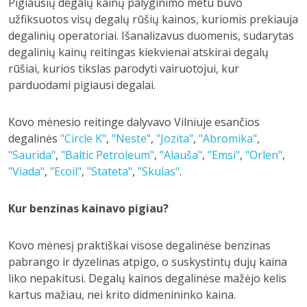
Pigiausių degalų kainų palyginimo metu buvo
užfiksuotos visų degalų rūšių kainos, kuriomis prekiauja
degalinių operatoriai. Išanalizavus duomenis, sudarytas
degalinių kainų reitingas kiekvienai atskirai degalų
rūšiai, kurios tikslas parodyti vairuotojui, kur
parduodami pigiausi degalai.
Kovo mėnesio reitinge dalyvavo Vilniuje esančios
degalinės
"Circle K"
,
"Neste"
,
"Jozita"
,
"Abromika"
,
"Saurida"
,
"Baltic Petroleum"
,
"Alauša"
,
"Emsi"
,
"Orlen"
,
"Viada"
,
"Ecoil"
,
"Stateta"
,
"Skulas"
.
Kur benzinas kainavo pigiau?
Kovo mėnesį praktiškai visose degalinėse benzinas
pabrango ir dyzelinas atpigo, o suskystintų dujų kaina
liko nepakitusi. Degalų kainos degalinėse mažėjo kelis
kartus mažiau, nei krito didmenininko kaina.