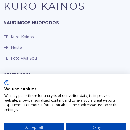
KURO KAINOS
NAUDINGOS NUORODOS
FB: Kuro-Kainos.lt
FB: Neste
FB: Foto Viva Soul
KONTAKTAI
Email:
We use cookies
info@kuro-kainos.lt
We may place these for analysis of our visitor data, to improve our
website, show personalised content and to give you a great website
experience. For more information about the cookies we use open the
settings.
Accept all
Deny