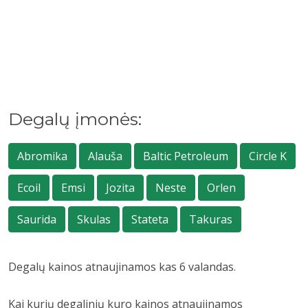
Degalų įmonės:
Abromika
Alauša
Baltic Petroleum
Circle K
Ecoil
Emsi
Jozita
Neste
Orlen
Saurida
Skulas
Stateta
Takuras
Degalų kainos atnaujinamos kas 6 valandas.
Kai kurių degalinių kuro kainos atnaujinamos