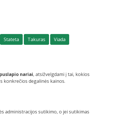
Stateta
Takuras
Viada
puslapio nariai
, atsižvelgdami į tai, kokios
os konkrečios degalinės kainos.
s administracijos sutikimo, o jei sutikimas