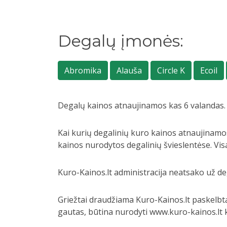
Degalų įmonės:
Abromika
Alauša
Circle K
Ecoil
Degalų kainos atnaujinamos kas 6 valandas.
Kai kurių degalinių kuro kainos atnaujinamos
kainos nurodytos degalinių švieslentėse. Vis
Kuro-Kainos.lt administracija neatsako už deg
Griežtai draudžiama Kuro-Kainos.lt paskelbtą
gautas, būtina nurodyti www.kuro-kainos.lt ka