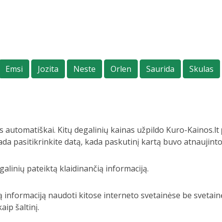
Emsi
Jozita
Neste
Orlen
Saurida
Skulas
 automatiškai. Kitų degalinių kainas užpildo Kuro-Kainos.lt
ada pasitikrinkite datą, kada paskutinį kartą buvo atnaujint
alinių pateiktą klaidinančią informaciją.
 informaciją naudoti kitose interneto svetainėse be svetainė
ip šaltinį.